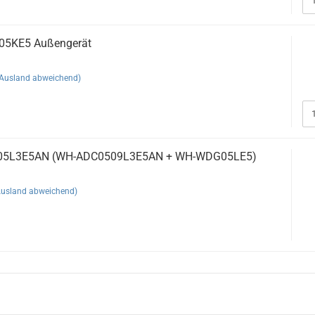
05KE5 Außengerät
(Ausland abweichend)
C05L3E5AN (WH-ADC0509L3E5AN + WH-WDG05LE5)
Ausland abweichend)