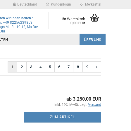
Deutschland
Kundenlogin
Merkzettel
en wir Ihnen helfen?
Ihr Warenkorb
on: +49 82256239853
0,00 EUR
gs Mo-Fr: 10-12, Mo-Do:
 Uhr
l
STEN
ÜBER UNS
wort
1
2
3
4
5
6
7
8
9
»
rstellen
rt vergessen?
ab 3.250,00 EUR
inkl. 19% MwSt. zzgl.
Versand
Schnelle Anmeldung mit
ZUM ARTIKEL