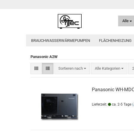
Alle
BRAUCHWASSERWÄRMEPUMPEN
FLÄCHENHEIZUNG
Panasonic A2W
Sortieren nach
p
Sortieren nach
Alle Kategorien
2
Panasonic WH-MDC
Lieferzeit:
ca. 2-5 Tage