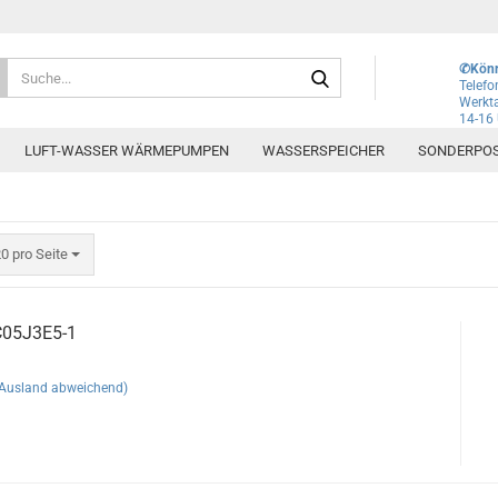
Lieferland
Suche...
✆Könn
Telef
Werkta
14-16
E-Mai
LUFT-WASSER WÄRMEPUMPEN
WASSERSPEICHER
SONDERPO
Pass
ro Seite
0 pro Seite
Konto e
05J3E5-1
Passwo
(Ausland abweichend)