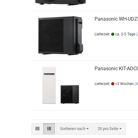
Panasonic WH-UDZ
Lieferzeit:
ca. 2-5 Tage
Panasonic KIT-AD
Lieferzeit:
>3 Wochen
(
Sortieren nach
pro Seite
Sortieren nach
20 pro Seite