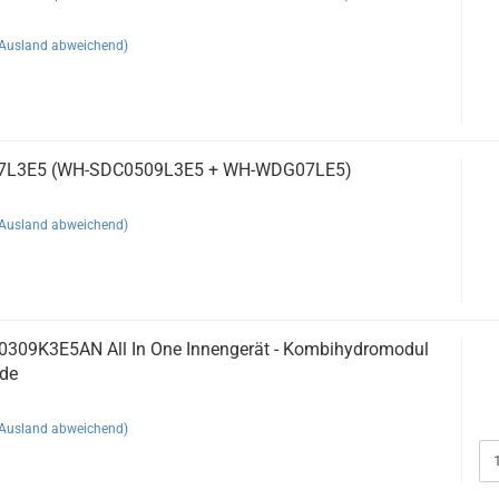
(Ausland abweichend)
07L3E5 (WH-SDC0509L3E5 + WH-WDG07LE5)
(Ausland abweichend)
309K3E5AN All In One Innengerät - Kombihydromodul
de
(Ausland abweichend)