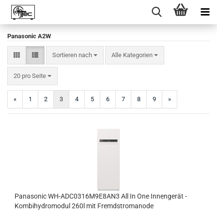
Panasonic A2W
Sortieren nach
Sortieren nach
Alle Kategorien
pro Seite
20 pro Seite
«
1
2
3
4
5
6
7
8
9
»
Panasonic WH-ADC0316M9E8AN3 All In One Innengerät -
Kombihydromodul 260l mit Fremdstromanode