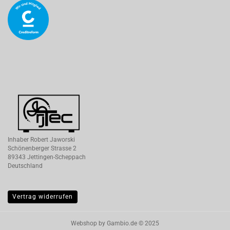
Inhaber Robert Jaworski
Schönenberger Strasse 2
89343 Jettingen-Scheppach
Deutschland
Vertrag widerrufen
Webshop
by Gambio.de © 2025