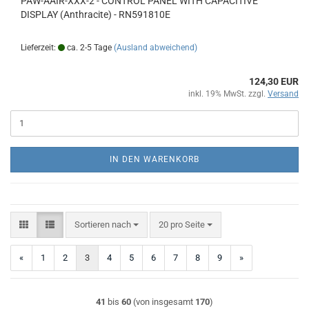
PAW-AAIR-XXX-2 - CONTROL PANEL WITH CAPACITIVE
DISPLAY (Anthracite) - RN591810E
Lieferzeit:
ca. 2-5 Tage
(Ausland abweichend)
124,30 EUR
inkl. 19% MwSt. zzgl.
Versand
IN DEN WARENKORB
Sortieren nach
pro Seite
Sortieren nach
20 pro Seite
«
1
2
3
4
5
6
7
8
9
»
41
bis
60
(von insgesamt
170
)