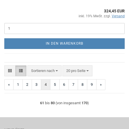
324,45 EUR
inkl. 19% MwSt. zzgl.
Versand
IN DEN WARENKORB
Sortieren nach
pro Seite
Sortieren nach
20 pro Seite
«
1
2
3
4
5
6
7
8
9
»
61
bis
80
(von insgesamt
170
)