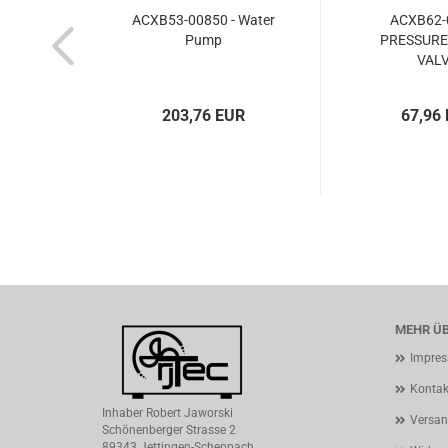
ACXB53-00850 - Water
ACXB62-
Pump
PRESSURE
VAL
203,76 EUR
67,96
MEHR ÜB
Impre
Kontak
Inhaber Robert Jaworski
Versan
Schönenberger Strasse 2
89343 Jettingen-Scheppach