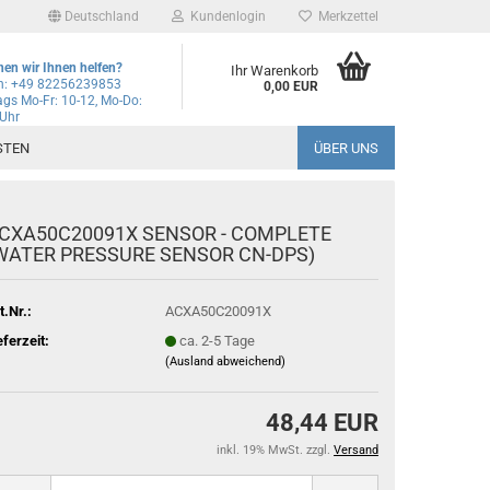
Deutschland
Kundenlogin
Merkzettel
en wir Ihnen helfen?
Ihr Warenkorb
on: +49 82256239853
0,00 EUR
gs Mo-Fr: 10-12, Mo-Do:
 Uhr
l
STEN
ÜBER UNS
wort
CXA50C20091X SENSOR - COMPLETE
WATER PRESSURE SENSOR CN-DPS)
t.Nr.:
ACXA50C20091X
rstellen
eferzeit:
ca. 2-5 Tage
rt vergessen?
(Ausland abweichend)
Schnelle Anmeldung mit
48,44 EUR
inkl. 19% MwSt. zzgl.
Versand