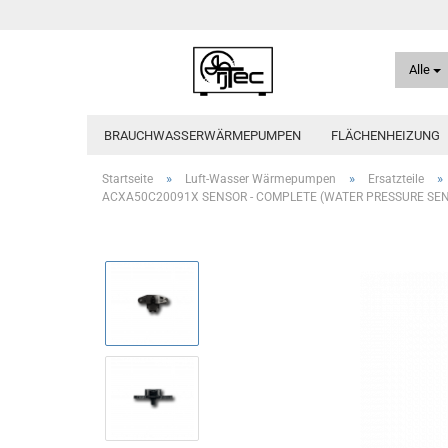
Alle
BRAUCHWASSERWÄRMEPUMPEN
FLÄCHENHEIZUNG
»
»
»
Startseite
Luft-Wasser Wärmepumpen
Ersatzteile
ACXA50C20091X SENSOR - COMPLETE (WATER PRESSURE SEN