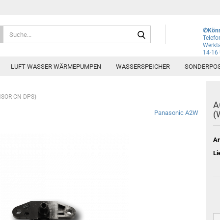
Lieferland
Suche...
✆Könn
Telef
Werkta
14-16
E-Mai
LUFT-WASSER WÄRMEPUMPEN
WASSERSPEICHER
SONDERPO
Pass
SOR CN-DPS)
A
Panasonic A2W
(
Ar
Konto e
Li
Passwo