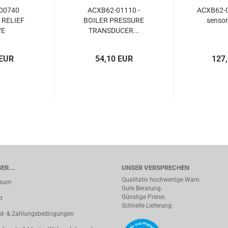
00740
ACXB62-01110 -
ACXB62-
 RELIEF
BOILER PRESSURE
sensor
VE
TRANSDUCER...
 EUR
54,10 EUR
127
ER...
UNSER VERSPRECHEN
Qualitativ hochwertige Ware.
ssum
Gute Beratung.
Günstige Preise.
t
Schnelle Lieferung.
d- & Zahlungsbedingungen