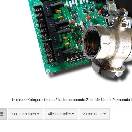
In dieser Kategorie finden Sie das passende Zubehör für die Panason
Sortieren nach
pro Seite
Sortieren nach
Alle Hersteller
20 pro Seite