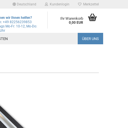
Deutschland
Kundenlogin
Merkzettel
en wir Ihnen helfen?
Ihr Warenkorb
on: +49 82256239853
0,00 EUR
gs Mo-Fr: 10-12, Mo-Do:
 Uhr
l
STEN
ÜBER UNS
wort
rstellen
rt vergessen?
Schnelle Anmeldung mit