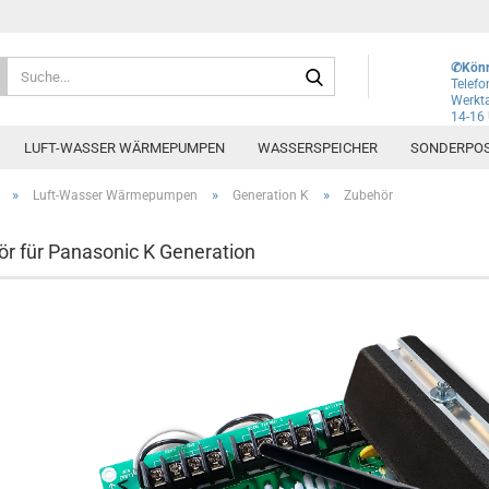
Lieferland
Suche...
✆Könn
Telef
Werkta
14-16
E-Mai
LUFT-WASSER WÄRMEPUMPEN
WASSERSPEICHER
SONDERPO
Pass
»
»
»
Luft-Wasser Wärmepumpen
Generation K
Zubehör
r für Panasonic K Generation
Konto e
Passwo