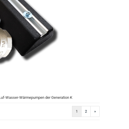
ic Luf-Wasser-Wärmepumpen der Generation K
1
2
»