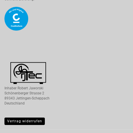
Inhaber Robert Jaworski
Schönenberger Strasse 2
89343 Jettingen-Scheppach
Deutschland
Vertrag widerrufen