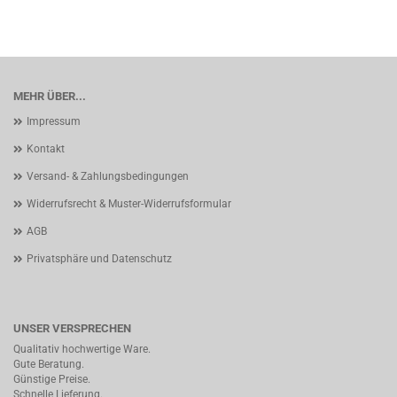
MEHR ÜBER...
Impressum
Kontakt
Versand- & Zahlungsbedingungen
Widerrufsrecht & Muster-Widerrufsformular
AGB
Privatsphäre und Datenschutz
UNSER VERSPRECHEN
Qualitativ hochwertige Ware.
Gute Beratung.
Günstige Preise.
Schnelle Lieferung.