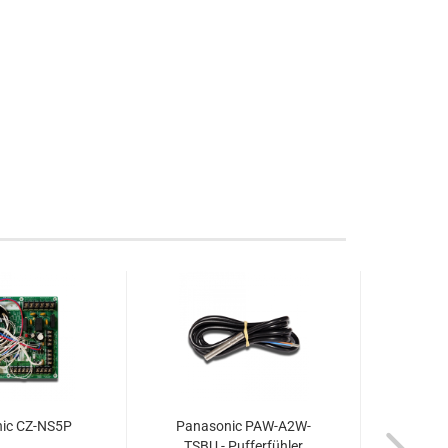
ic CZ-NS5P
Panasonic PAW-A2W-
TSBU - Pufferfühler