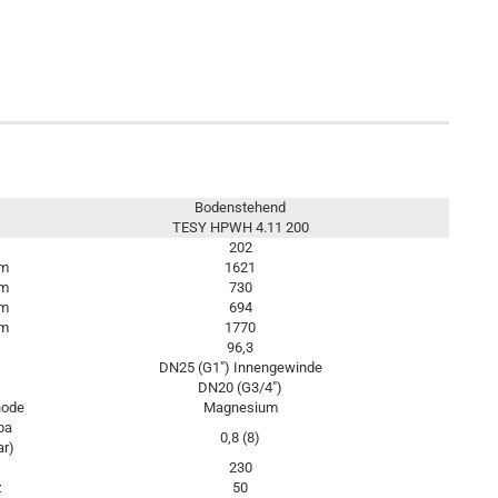
Bodenstehend
TESY HPWH 4.11 200
202
m
1621
m
730
m
694
m
1770
96,3
DN25 (G1") Innengewinde
DN20 (G3/4")
node
Magnesium
pa
0,8 (8)
ar)
230
z
50