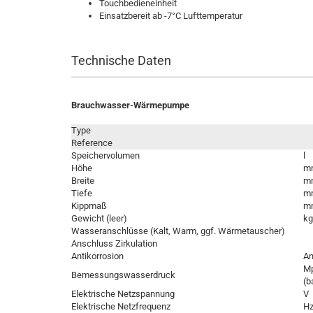
Touchbedieneinheit
Einsatzbereit ab -7°C Lufttemperatur
Technische Daten
Brauchwasser-Wärmepumpe
Type
Reference
Speichervolumen
l
Höhe
m
Breite
m
Tiefe
m
Kippmaß
m
Gewicht (leer)
kg
Wasseranschlüsse (Kalt, Warm, ggf. Wärmetauscher)
Anschluss Zirkulation
Antikorrosion
A
M
Bemessungswasserdruck
(b
Elektrische Netzspannung
V
Elektrische Netzfrequenz
H