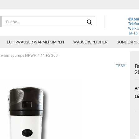
Lieferland
Suche...
✆Könn
Telef
Werkta
14-16
E-Mai
LUFT-WASSER WÄRMEPUMPEN
WASSERSPEICHER
SONDERPO
Pass
erwärmepumpe HPWH 4.11 FS 200
B
TESY
2
Ar
Konto e
Li
Passwo