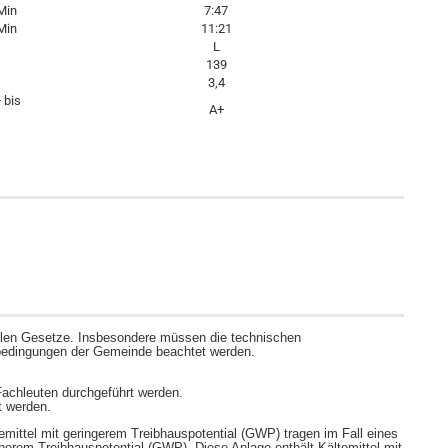
Min
7:47
Min
11:21
L
139
3,4
 bis
A+
kalen Gesetze. Insbesondere müssen die technischen
lbedingungen der Gemeinde beachtet werden.
Fachleuten durchgeführt werden.
t werden.
temittel mit geringerem Treibhauspotential (GWP) tragen im Fall eines
herem Treibhauspotential (GWP). Diese Anlage enthält Kältemittel mit