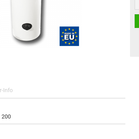
r-Info
 200