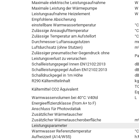
Maximale elektrische Leistungsaufnahme
W
Maximale Leistung der Wärmepumpe
W
Leistungsaufnahme Heizelement
W
Empfohlene Absicherung
einstellbare Warmwassertemperatur
°C
Zulässige Ansauglufttemperatur
°C
Zulässige Temperatur am Aufstellort
°C
Durchmesser Luftansaugstutzen
m
Luftdurchsatz (ohne Stutzen)
m³
Zulässiger pneumatischer Gegendruck ohne
P
Leistungsverlust zu verurachen
Schallleistungspegel Innen EN12102:2013
dB
Schallleistungspegel Außen EN12102:2013
dB
Schalldruckpegel in 1m Höhe
dB
R290 Kältemittelinhalt
kg
T
Kältemittel CO2 Äquivalent
Eq
Warmwasservolumen bei 40°C: V40td
L
Energieeffizienzklasse (from A+ to F)
Anschluss für Photovolatiak
Zusätzlicher Wärmetauscher
Zusätzlicher Wärmetauscheroberfläche
m
Leistungsparameter
Warmwasser Referenztemperatur
°C
Aufheizzeit (A14/W55)
h: