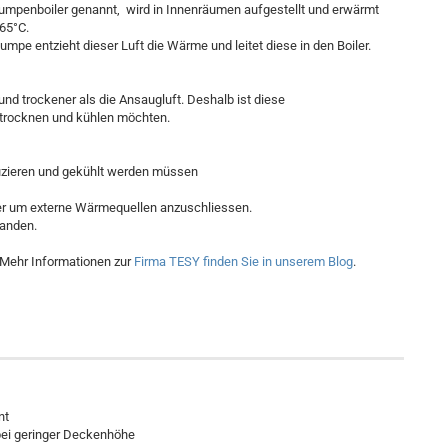
nboiler genannt, wird in Innenräumen aufgestellt und erwärmt
65°C.
pe entzieht dieser Luft die Wärme und leitet diese in den Boiler.
und trockener als die Ansaugluft. Deshalb ist diese
trocknen und kühlen möchten.
uzieren und gekühlt werden müssen
r um externe Wärmequellen anzuschliessen.
handen.
Mehr Informationen zur
Firma TESY finden Sie in unserem Blog
.
nt
bei geringer Deckenhöhe