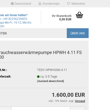
Deutschland
Kundenlogin
Merkzettel
en wir Ihnen helfen?
Ihr Warenkorb
on: +49 82256239853
0,00 EUR
gs Mo-Fr: 10-12, Mo-Do:
 Uhr
l
STEN
ÜBER UNS
wort
rauchwasserwärmepumpe HPWH 4.11 FS
00
t.Nr.:
TESY-HPWH200-4.11
rstellen
eferzeit:
ca. 2-5 Tage
rt vergessen?
(Ausland abweichend)
Schnelle Anmeldung mit
1.600,00 EUR
inkl. 19% MwSt. zzgl.
Versand