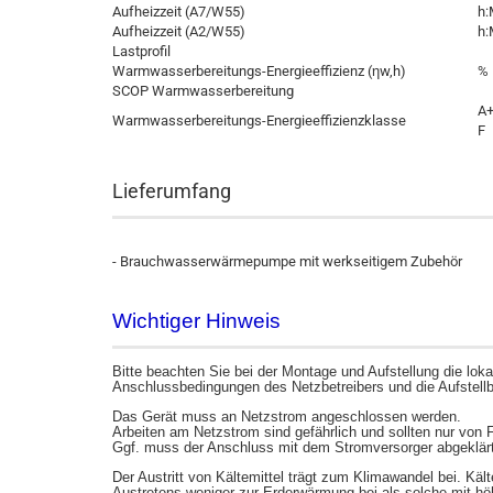
Aufheizzeit (A7/W55)
h:
Aufheizzeit (A2/W55)
h:
Lastprofil
Warmwasserbereitungs-Energieeffizienz (ηw,h)
%
SCOP Warmwasserbereitung
A+
Warmwasserbereitungs-Energieeffizienzklasse
F
Lieferumfang
- Brauchwasserwärmepumpe mit werkseitigem Zubehör
Wichtiger Hinweis
Bitte beachten Sie bei der Montage und Aufstellung die lo
Anschlussbedingungen des Netzbetreibers und die Aufstel
Das Gerät muss an Netzstrom angeschlossen werden.
Arbeiten am Netzstrom sind gefährlich und sollten nur von 
Ggf. muss der Anschluss mit dem Stromversorger abgeklär
Der Austritt von Kältemittel trägt zum Klimawandel bei. Käl
Austretens weniger zur Erderwärmung bei als solche mit hö