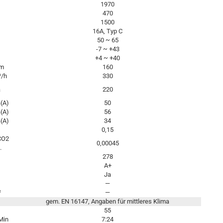
1970
470
1500
16A, Typ C
50 ~ 65
-7 ~ +43
+4 ~ +40
m
160
/h
330
a
220
(A)
50
(A)
56
(A)
34
0,15
CO2
0,00045
.
278
A+
Ja
—
²
—
gem. EN 16147, Angaben für mittleres Klima
55
Min
7:24