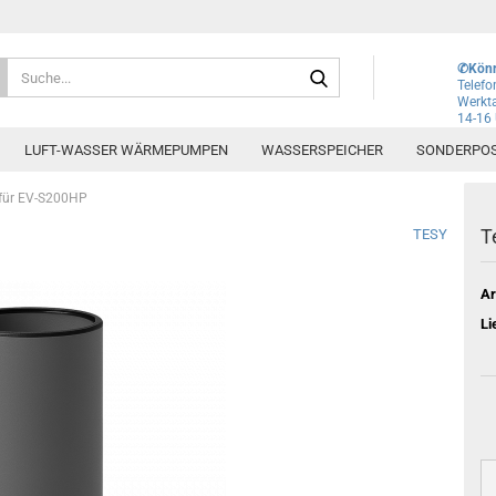
Lieferland
Suche...
✆Könn
Telef
Werkta
14-16
E-Mai
LUFT-WASSER WÄRMEPUMPEN
WASSERSPEICHER
SONDERPO
Pass
 für EV-S200HP
T
TESY
Ar
Konto e
Li
Passwo