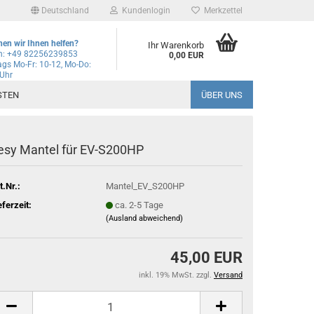
Deutschland
Kundenlogin
Merkzettel
en wir Ihnen helfen?
Ihr Warenkorb
on: +49 82256239853
0,00 EUR
gs Mo-Fr: 10-12, Mo-Do:
 Uhr
l
STEN
ÜBER UNS
wort
esy Mantel für EV-S200HP
t.Nr.:
Mantel_EV_S200HP
rstellen
eferzeit:
ca. 2-5 Tage
(Ausland abweichend)
rt vergessen?
45,00 EUR
Schnelle Anmeldung mit
inkl. 19% MwSt. zzgl.
Versand