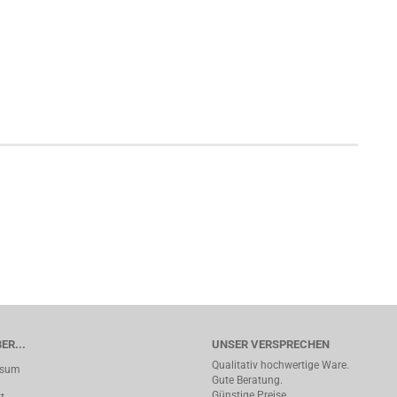
ER...
UNSER VERSPRECHEN
Qualitativ hochwertige Ware.
ssum
Gute Beratung.
Günstige Preise.