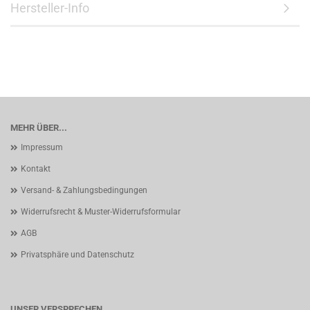
Hersteller-Info
MEHR ÜBER...
Impressum
Kontakt
Versand- & Zahlungsbedingungen
Widerrufsrecht & Muster-Widerrufsformular
AGB
Privatsphäre und Datenschutz
UNSER VERSPRECHEN