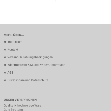
MEHR ÜBER...
Impressum
Kontakt
Versand- & Zahlungsbedingungen
Widerrufsrecht & Muster-Widerrufsformular
AGB
Privatsphäre und Datenschutz
UNSER VERSPRECHEN
Qualitativ hochwertige Ware.
Gute Beratung.