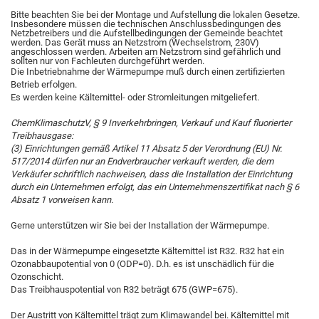
Bitte beachten Sie bei der Montage und Aufstellung die lokalen Gesetze.
Insbesondere müssen die technischen Anschlussbedingungen des
Netzbetreibers und die Aufstellbedingungen der Gemeinde beachtet
werden. Das Gerät muss an Netzstrom (Wechselstrom, 230V)
angeschlossen werden. Arbeiten am Netzstrom sind gefährlich und
sollten nur von Fachleuten durchgeführt werden.
Die Inbetriebnahme der Wärmepumpe muß durch einen zertifizierten
Betrieb erfolgen.
Es werden keine Kältemittel- oder Stromleitungen mitgeliefert.
ChemKlimaschutzV,
§ 9
Inverkehrbringen, Verkauf und Kauf fluorierter
Treibhausgase:
(3) Einrichtungen gemäß Artikel 11 Absatz 5 der Verordnung (EU) Nr.
517/2014 dürfen nur an Endverbraucher verkauft werden, die dem
Verkäufer schriftlich nachweisen, dass die Installation der Einrichtung
durch ein Unternehmen erfolgt, das ein Unternehmenszertifikat nach § 6
Absatz 1 vorweisen kann.
Gerne unterstützen wir Sie bei der Installation der Wärmepumpe.
Das in der Wärmepumpe eingesetzte Kältemittel ist R32. R32 hat ein
Ozonabbaupotential von 0 (ODP=0). D.h. es ist unschädlich für die
Ozonschicht.
Das Treibhauspotential von R32 beträgt 675 (GWP=675).
Der Austritt von Kältemittel trägt zum Klimawandel bei. Kältemittel mit