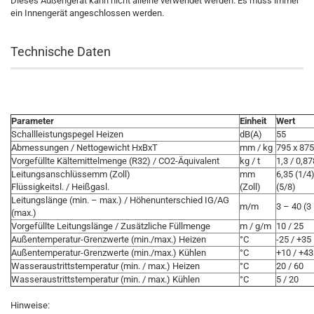
Dieses Außengerät kann nicht alleine verwendet werden. Es muss immer
ein Innengerät angeschlossen werden.
Technische Daten
Parameter
Einheit
Wert
Schallleistungspegel Heizen
dB(A)
55
Abmessungen / Nettogewicht HxBxT
mm / kg
795 x 875
Vorgefüllte Kältemittelmenge (R32) / CO2-Äquivalent
kg / t
1,3 / 0,87
Leitungsanschlüssemm (Zoll)
mm
6,35 (1/4)
Flüssigkeitsl. / Heißgasl.
(Zoll)
(5/8)
Leitungslänge (min. – max.) / Höhenunterschied IG/AG
m/m
3 – 40 (3
(max.)
Vorgefüllte Leitungslänge / Zusätzliche Füllmenge
m / g/m
10 / 25
Außentemperatur-­Grenzwerte (min./max.) Heizen
°C
-25 / +35
Außentemperatur-­Grenzwerte (min./max.) Kühlen
°C
+10 / +43
Wasseraustrittstemperatur (min. / max.) Heizen
°C
20 / 60
Wasseraustrittstemperatur (min. / max.) Kühlen
°C
5 / 20
Hinweise: