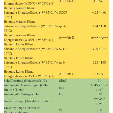
A+++ bis D
A++/A++
Energieklasse (W 35°C / W 55°C) (1)
Heizung warmes Klima.
Saisonale Energieeffizienz (W 35°C / W
SCOP
4,93 / 4,01
55°C)
Heizung warmes Klima.
Saisonale Energieeffizienz (W 35°C / W
ηs %
194 / 158
55°C)
Heizung warmes Klima.
A+++ bis D
A+++ / A+++
Energieklasse (W 35°C / W 55°C) (1)
Heizung kaltes Klima.
Saisonale Energieeffizienz (W 35°C / W
SCOP
3,20 / 2,71
55°C)
Heizung kaltes Klima.
Saisonale Energieeffizienz (W 35°C / W
ηs %
125 / 105
55°C)
Heizung kaltes Klima.
A+++ bis D
A+ / A+
Energieklasse (W 35°C / W 55°C) (1)
Schallleistung (Heizbetrieb) (2)
dB(A)
61
Außengerät Abmessungen (Höhe x
1645 x 1500
mm
Breite x Tiefe)
x 460
Außengerät Nettogewicht
kg
240
Variable
Umwälzpumpe (Anzahl der Stufen)
speed
Umwälzpumpe elektrische
W
230
Eingangsleistung