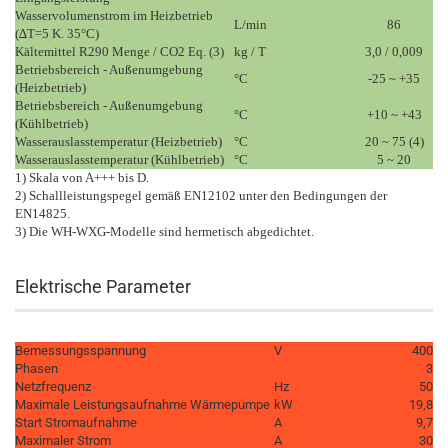
Wasservolumenstrom im Heizbetrieb
L/min
86
(∆T=5 K. 35°C)
Kältemittel R290 Menge / CO2 Eq. (3)
kg / T
3,0 / 0,009
Betriebsbereich - Außenumgebung
°C
-25 ~ +35
(Heizbetrieb)
Betriebsbereich - Außenumgebung
°C
+10 ~ +43
(Kühlbetrieb)
Wasserauslasstemperatur (Heizbetrieb)
°C
20 ~ 75 (4)
Wasserauslasstemperatur (Kühlbetrieb)
°C
5 ~ 20
1) Skala von A+++ bis D.
2) Schallleistungspegel gemäß EN12102 unter den Bedingungen der
EN14825.
3) Die WH-WXG-Modelle sind hermetisch abgedichtet.
Elektrische Parameter
Bemessungsspannung
V
400
Phasen
3
Netzfrequenz
Hz
50
Maximale Leistungsaufnahme Wärmepumpe
kW
19,8
Start Stromaufnahme
A
9,7
Maximaler Strom
A
30