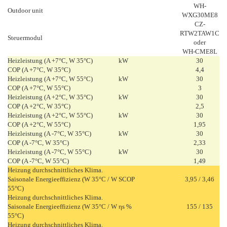
WH-
Outdoor unit
WXG30ME8
CZ-
RTW2TAW1C
Steuermodul
oder
WH-CME8L
Heizleistung (A +7°C, W 35°C)
kW
30
COP (A +7°C, W 35°C)
4,4
Heizleistung (A +7°C, W 55°C)
kW
30
COP (A +7°C, W 55°C)
3
Heizleistung (A +2°C, W 35°C)
kW
30
COP (A +2°C, W 35°C)
2,5
Heizleistung (A +2°C, W 55°C)
kW
30
COP (A +2°C, W 55°C)
1,95
Heizleistung (A -7°C, W 35°C)
kW
30
COP (A -7°C, W 35°C)
2,33
Heizleistung (A -7°C, W 55°C)
kW
30
COP (A -7°C, W 55°C)
1,49
Heizung durchschnittliches Klima.
Saisonale Energieeffizienz (W 35°C / W
SCOP
3,95 / 3,46
55°C)
Heizung durchschnittliches Klima.
Saisonale Energieeffizienz (W 35°C / W
ηs %
155 / 135
55°C)
Heizung durchschnittliches Klima.