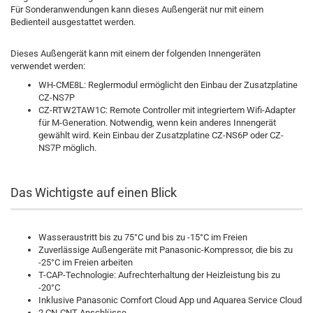
Für Sonderanwendungen kann dieses Außengerät nur mit einem
Bedienteil ausgestattet werden.
Dieses Außengerät kann mit einem der folgenden Innengeräten
verwendet werden:
WH-CME8L: Reglermodul ermöglicht den Einbau der Zusatzplatine
CZ-NS7P
CZ-RTW2TAW1C: Remote Controller mit integriertem Wifi-Adapter
für M-Generation. Notwendig, wenn kein anderes Innengerät
gewählt wird. Kein Einbau der Zusatzplatine CZ-NS6P oder CZ-
NS7P möglich.
Das Wichtigste auf einen Blick
Wasseraustritt bis zu 75°C und bis zu -15°C im Freien
Zuverlässige Außengeräte mit Panasonic-Kompressor, die bis zu
-25°C im Freien arbeiten
T-CAP-Technologie: Aufrechterhaltung der Heizleistung bis zu
-20°C
Inklusive Panasonic Comfort Cloud App und Aquarea Service Cloud
2 CN-CNT-Anschlüsse