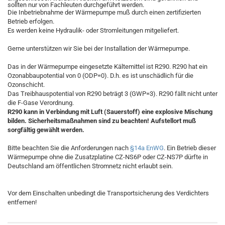
sollten nur von Fachleuten durchgeführt werden.
Die Inbetriebnahme der Wärmepumpe muß durch einen zertifizierten
Betrieb erfolgen.
Es werden keine Hydraulik- oder Stromleitungen mitgeliefert.
Gerne unterstützen wir Sie bei der Installation der Wärmepumpe.
Das in der Wärmepumpe eingesetzte Kältemittel ist R290. R290 hat ein
Ozonabbaupotential von 0 (ODP=0). D.h. es ist unschädlich für die
Ozonschicht.
Das Treibhauspotential von R290 beträgt 3 (GWP=3). R290 fällt nicht unter
die F-Gase Verordnung.
R290 kann in Verbindung mit Luft (Sauerstoff) eine explosive Mischung
bilden. Sicherheitsmaßnahmen sind zu beachten! Aufstellort muß
sorgfältig gewählt werden.
Bitte beachten Sie die Anforderungen nach
§14a EnWG
. Ein Betrieb dieser
Wärmepumpe ohne die Zusatzplatine CZ-NS6P
 oder CZ-NS7P dürfte in 
Deutschland am öffentlichen Stromnetz nicht erlaubt sein.
Vor dem Einschalten unbedingt die Transportsicherung des Verdichters 
entfernen!