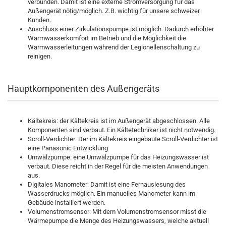
verbunden. Damit ist eine externe Stromversorgung für das
Außengerät nötig/möglich. Z.B. wichtig für unsere schweizer
Kunden.
Anschluss einer Zirkulationspumpe ist möglich. Dadurch erhöhter
Warmwasserkomfort im Betrieb und die Möglichkeit die
Warmwasserleitungen während der Legionellenschaltung zu
reinigen.
Hauptkomponenten des Außengeräts
Kältekreis: der Kältekreis ist im Außengerät abgeschlossen. Alle
Komponenten sind verbaut. Ein Kältetechniker ist nicht notwendig.
Scroll-Verdichter: Der im Kältekreis eingebaute Scroll-Verdichter ist
eine Panasonic Entwicklung
Umwälzpumpe: eine Umwälzpumpe für das Heizungswasser ist
verbaut. Diese reicht in der Regel für die meisten Anwendungen
aus.
Digitales Manometer: Damit ist eine Fernauslesung des
Wasserdrucks möglich. Ein manuelles Manometer kann im
Gebäude installiert werden.
Volumenstromsensor: Mit dem Volumenstromsensor misst die
Wärmepumpe die Menge des Heizungswassers, welche aktuell