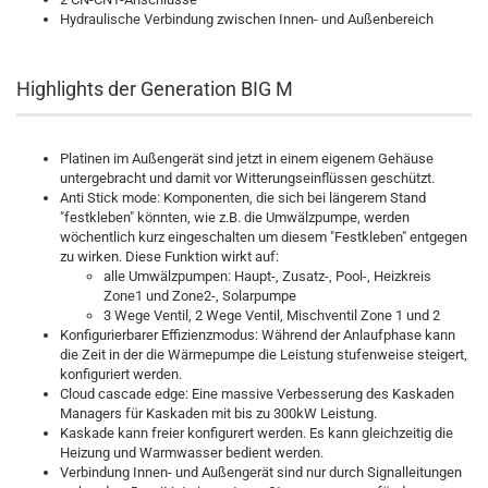
Hydraulische Verbindung zwischen Innen- und Außenbereich
Highlights der Generation BIG M
Platinen im Außengerät sind jetzt in einem eigenem Gehäuse
untergebracht und damit vor Witterungseinflüssen geschützt.
Anti Stick mode: Komponenten, die sich bei längerem Stand
"festkleben" könnten, wie z.B. die Umwälzpumpe, werden
wöchentlich kurz eingeschalten um diesem "Festkleben" entgegen
zu wirken. Diese Funktion wirkt auf:
alle Umwälzpumpen: Haupt-, Zusatz-, Pool-, Heizkreis
Zone1 und Zone2-, Solarpumpe
3 Wege Ventil, 2 Wege Ventil, Mischventil Zone 1 und 2
Konfigurierbarer Effizienzmodus: Während der Anlaufphase kann
die Zeit in der die Wärmepumpe die Leistung stufenweise steigert,
konfiguriert werden.
Cloud cascade edge: Eine massive Verbesserung des Kaskaden
Managers für Kaskaden mit bis zu 300kW Leistung.
Kaskade kann freier konfigurert werden. Es kann gleichzeitig die
Heizung und Warmwasser bedient werden.
Verbindung Innen- und Außengerät sind nur durch Signalleitungen