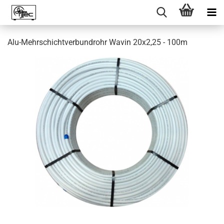
Alu-Mehrschichtverbundrohr Wavin 20x2,25 - 100m