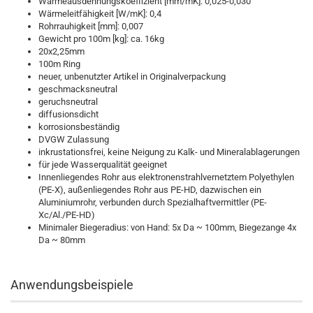
Wärmeausdehnungskoeffizient [mm/mK]: 0,025-0,030
Wärmeleitfähigkeit [W/mK]: 0,4
Rohrrauhigkeit [mm]: 0,007
Gewicht pro 100m [kg]: ca. 16kg
20x2,25mm
100m Ring
neuer, unbenutzter Artikel in Originalverpackung
geschmacksneutral
geruchsneutral
diffusionsdicht
korrosionsbeständig
DVGW Zulassung
inkrustationsfrei, keine Neigung zu Kalk- und Mineralablagerungen
für jede Wasserqualität geeignet
Innenliegendes Rohr aus elektronenstrahlvernetztem Polyethylen
(PE-X), außenliegendes Rohr aus PE-HD, dazwischen ein
Aluminiumrohr, verbunden durch Spezialhaftvermittler (PE-
Xc/Al./PE-HD)
Minimaler Biegeradius: von Hand: 5x Da ~ 100mm, Biegezange 4x
Da ~ 80mm
Anwendungsbeispiele