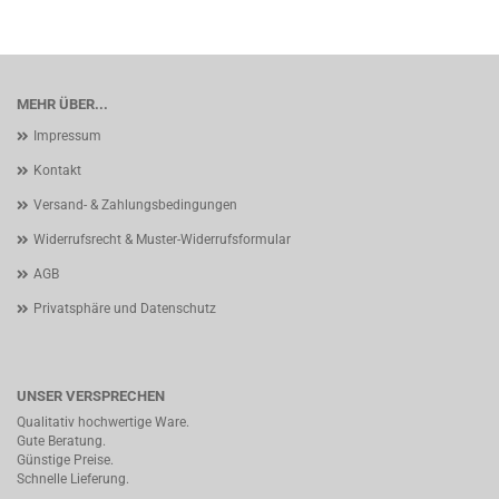
MEHR ÜBER...
Impressum
Kontakt
Versand- & Zahlungsbedingungen
Widerrufsrecht & Muster-Widerrufsformular
AGB
Privatsphäre und Datenschutz
UNSER VERSPRECHEN
Qualitativ hochwertige Ware.
Gute Beratung.
Günstige Preise.
Schnelle Lieferung.