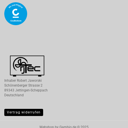
Inhaber Robert Jaworski
Schönenberger Strasse 2
89343 Jettingen-Scheppach
Deutschland
Vertrag widerrufen
Webshop
by Gambio.de © 2025