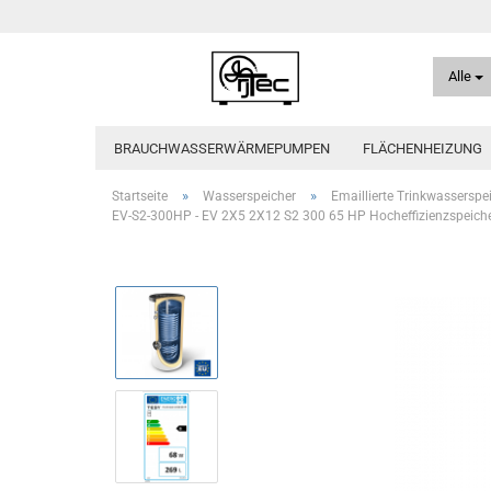
Alle
BRAUCHWASSERWÄRMEPUMPEN
FLÄCHENHEIZUNG
»
»
Startseite
Wasserspeicher
Emaillierte Trinkwasserspe
EV-S2-300HP - EV 2X5 2X12 S2 300 65 HP Hocheffizienzspeich