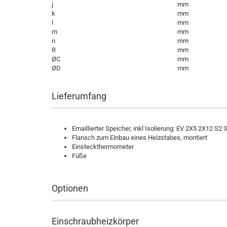
j
mm
k
mm
l
mm
m
mm
n
mm
R
mm
ØC
mm
ØD
mm
Lieferumfang
Emaillierter Speicher, inkl Isolierung: EV 2X5 2X12 S2
Flansch zum Einbau eines Heizstabes, montiert
Einsteckthermometer
Füße
Optionen
Einschraubheizkörper