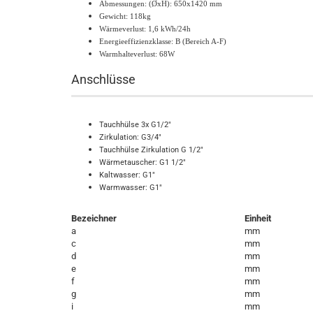
Abmessungen: (ØxH): 650x1420 mm
Gewicht: 118kg
Wärmeverlust: 1,6 kWh/24h
Energieeffizienzklasse: B (Bereich A-F)
Warmhalteverlust: 68W
Anschlüsse
Tauchhülse 3x G1/2"
Zirkulation: G3/4"
Tauchhülse Zirkulation G 1/2"
Wärmetauscher: G1 1/2"
Kaltwasser: G1"
Warmwasser: G1"
Bezeichner
Einheit
a
mm
c
mm
d
mm
e
mm
f
mm
g
mm
i
mm