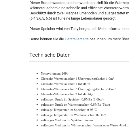
Dieser Brauchwasserspeicher wurde speziell für die Wärmep
Wärmetauschern eine schnelle und effiziente Wassererwärm
Geschützt durch zwei Magnesiumanoden und ausgestattet mit
(6.4.3,6.5, 6.6) ist für eine lange Lebensdauer gesorgt.
Dieser Speicher wird von Tesy hergestellt. Mehr Informatione
Gerne können Sie die
Herstellerseite
besuchen um mehr über d
Technische Daten
Nennvolumen: 269l
Glattrohr-Wärmetauscher 1
Übertragungsfläche: 1,0m²
Glattrohr-Wärmetauscher 1 Inhalt: 6l
Glattrohr-Wärmetauscher 2
Übertragungsfläche: 2,45m²
Glattrohr-Wärmetauscher 2 Inhalt: 14,7l
zulässiger Druck im Speicher: 0,8MPa (8,0bar)
zulässiger Druck im Wärmetauscher: 0,6MPa (6bar)
zulässige Temperatur im Speicher: 0-95°C
zulässige Temperatur im Wärmetauscher: 0-110°C
zulässiges Medium im Speicher: Wasser
zulässiges Medium im Wärmetauscher: Wasser oder Wasser-Glyko