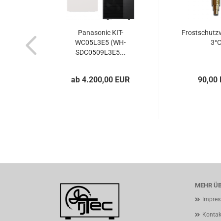
Panasonic KIT-
Frostschutzve
WC05L3E5 (WH-
3°
SDC0509L3E5...
ab 4.200,00 EUR
90,00
MEHR ÜB
Impre
Kontak