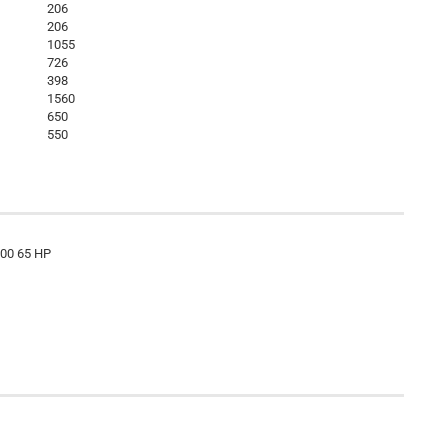
206
206
1055
726
398
1560
650
550
 300 65 HP