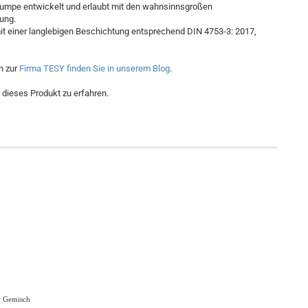
umpe entwickelt und erlaubt mit den wahnsinnsgroßen
ung.
 einer langlebigen Beschichtung entsprechend DIN 4753-3: 2017,
n zur
Firma TESY finden Sie in unserem Blog
.
ieses Produkt zu erfahren.
l Gemisch