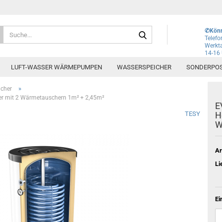
Lieferland
Suche...
✆Könn
Telef
Werkta
14-16
E-Mai
LUFT-WASSER WÄRMEPUMPEN
WASSERSPEICHER
SONDERPO
Pass
»
icher
er mit 2 Wärmetauschern 1m² + 2,45m²
E
TESY
H
W
Konto e
Ar
Passwo
Li
Ei