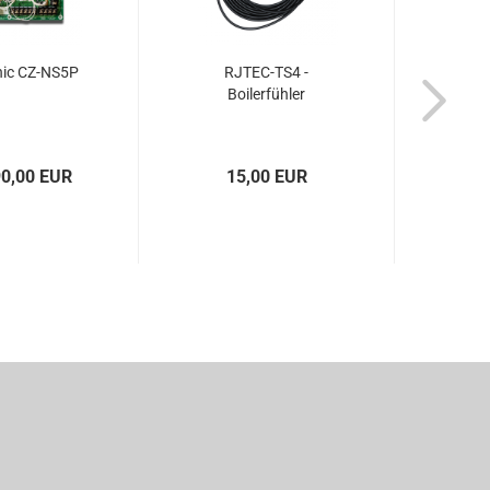
ic CZ-NS5P
RJTEC-TS4 -
Boilerfühler
90,00 EUR
15,00 EUR