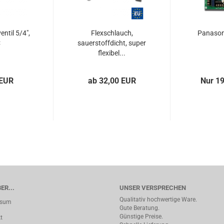
ntil 5/4",
Flexschlauch,
Panason
C
sauerstoffdicht, super
flexibel...
 EUR
ab 32,00 EUR
Nur 1
ER...
UNSER VERSPRECHEN
Qualitativ hochwertige Ware.
ssum
Gute Beratung.
Günstige Preise.
t