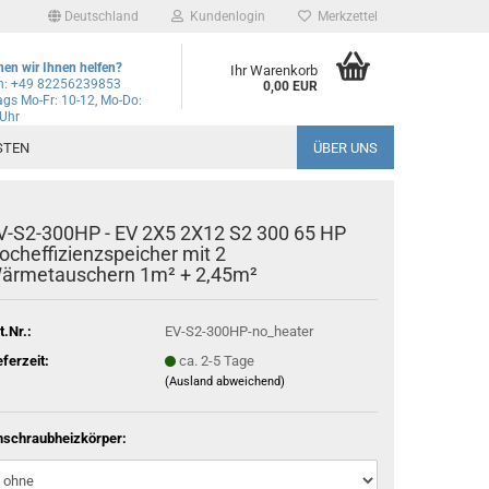
Deutschland
Kundenlogin
Merkzettel
en wir Ihnen helfen?
Ihr Warenkorb
on: +49 82256239853
0,00 EUR
gs Mo-Fr: 10-12, Mo-Do:
 Uhr
l
STEN
ÜBER UNS
wort
V-S2-300HP - EV 2X5 2X12 S2 300 65 HP
ocheffizienzspeicher mit 2
ärmetauschern 1m² + 2,45m²
rstellen
t.Nr.:
EV-S2-300HP-no_heater
rt vergessen?
eferzeit:
ca. 2-5 Tage
(Ausland abweichend)
Schnelle Anmeldung mit
nschraubheizkörper: