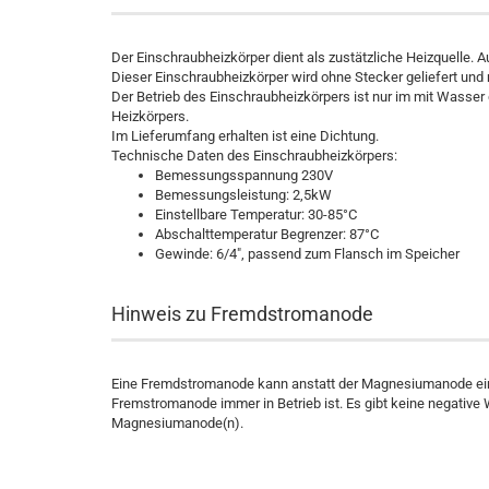
Der Einschraubheizkörper dient als zustätzliche Heizquelle.
Dieser Einschraubheizkörper wird ohne Stecker geliefert un
Der Betrieb des Einschraubheizkörpers ist nur im mit Wasser 
Heizkörpers.
Im Lieferumfang erhalten ist eine Dichtung.
Technische Daten des Einschraubheizkörpers:
Bemessungsspannung 230V
Bemessungsleistung: 2,5kW
Einstellbare Temperatur: 30-85°C
Abschalttemperatur Begrenzer: 87°C
Gewinde: 6/4", passend zum Flansch im Speicher
Hinweis zu Fremdstromanode
Eine Fremdstromanode kann anstatt der Magnesiumanode ein
Fremstromanode immer in Betrieb ist. Es gibt keine negati
Magnesiumanode(n).