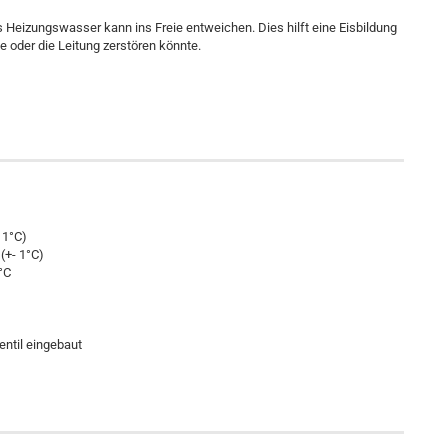
 Heizungswasser kann ins Freie entweichen. Dies hilft eine Eisbildung
 oder die Leitung zerstören könnte.
 1°C)
(+- 1°C)
°C
entil eingebaut