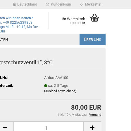
Deutschland
Kundenlogin
Merkzettel
en wir Ihnen helfen?
Ihr Warenkorb
on: +49 82256239853
0,00 EUR
gs Mo-Fr: 10-12, Mo-Do:
 Uhr
l
STEN
ÜBER UNS
wort
rostschutzventil 1", 3°C
t.Nr.:
Afriso-AAV100
rstellen
eferzeit:
ca. 2-5 Tage
(Ausland abweichend)
rt vergessen?
80,00 EUR
Schnelle Anmeldung mit
inkl. 19% MwSt. zzgl.
Versand