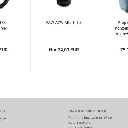
S4 -
PAW-A2W-MGTFilter
Propy
ühler
Konzent
Frostsch
 EUR
Nur 24,00 EUR
75,
ER...
UNSER VERSPRECHEN
Qualitativ hochwertige Ware.
ssum
Gute Beratung.
Günstige Preise.