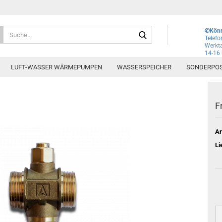
Lieferland
Suche...
✆Könn
Telef
Werkta
14-16
E-Mai
LUFT-WASSER WÄRMEPUMPEN
WASSERSPEICHER
SONDERPO
Pass
F
Ar
Konto e
Li
Passwo