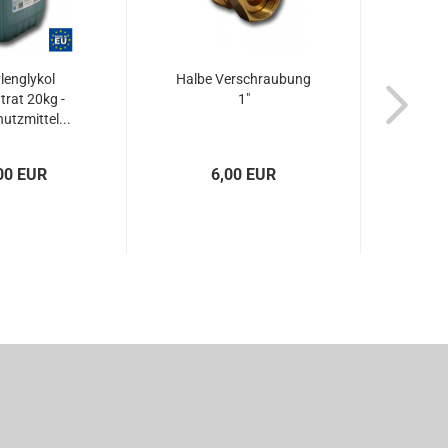
lenglykol
Halbe Verschraubung
rat 20kg -
1"
utzmittel...
00 EUR
6,00 EUR