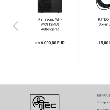
Panasonic WH-
RJTEC-T
WXG12ME8
Boilerf
Außengerät
ab 6.000,00 EUR
15,00
MEHR ÜB
Impre