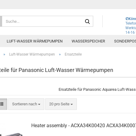
Lieferland
Suche...
✆Könn
Telef
Werkta
14-16
E-Mai
LUFT-WASSER WÄRMEPUMPEN
WASSERSPEICHER
SONDERPO
Pass
»
»
Luft-Wasser Wärmepumpen
Ersatzteile
teile für Panasonic Luft-Wasser Wärmepumpen
Konto e
Ersatzteile für Panasonic Aquarea Luft-W
Passwo
Sortieren nach
pro Seite
Sortieren nach
20 pro Seite
Heater assembly - ACXA34K00420 ACXA34K000