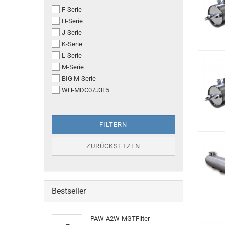
FÜR
F-Serie
H-Serie
J-Serie
K-Serie
L-Serie
M-Serie
BIG M-Serie
WH-MDC07J3E5
FILTERN
ZURÜCKSETZEN
Bestseller
PAW-A2W-MGTFilter