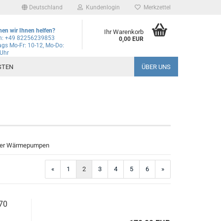
Deutschland
Kundenlogin
Merkzettel
en wir Ihnen helfen?
Ihr Warenkorb
on: +49 82256239853
0,00 EUR
gs Mo-Fr: 10-12, Mo-Do:
 Uhr
l
STEN
ÜBER UNS
wort
rstellen
asser Wärmepumpen
rt vergessen?
«
1
2
3
4
5
6
»
Schnelle Anmeldung mit
70